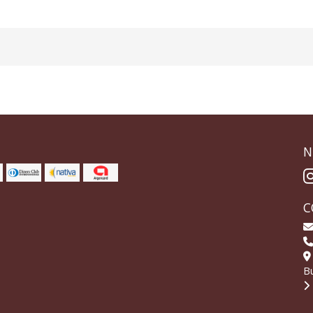
N
C
Bu